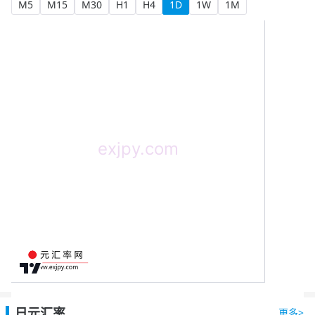
M5
M15
M30
H1
H4
1D
1W
1M
日元汇率
更多>