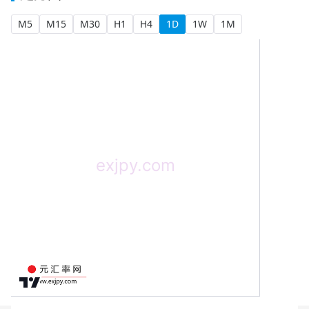
M5
M15
M30
H1
H4
1D
1W
1M