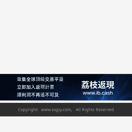
Copyright: www.exjpy.com, All Rights Reserved